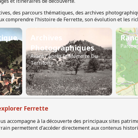
es et itinéraires de découverte.
ctives, des parcours thématiques, des archives photographiq
 comprendre l’histoire de Ferrette, son évolution et les ric
tique
Archives
Ran
Photographiques
Parcour
Avant / Après Et Mémoire Du
Territoire
explorer Ferrette
us accompagne à la découverte des principaux sites patri
errain permettent d'accéder directement aux contenus histor