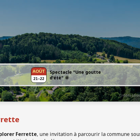
AOÛT
Spectacle "Une goutte
d'été" 🌞
21–22
Crédits phot
rrette
plorer Ferrette
, une invitation à parcourir la commune sous