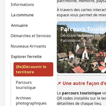
patrimoine, mémoire, paysag
Informations
À travers des cartes intera
espace vous permet de mieux
La commune
Annuaire
Parcours Touris
Découverte Guidée Du
Démarches et Services
Patrimoine
Nouveaux Arrivants
Explorer Ferrette
(Re)Découvrir le
territoire
Parcours
📌 Une autre façon d'
touristique
Le
parcours touristique
vo
Archives
QR codes installés sur le t
photographiques
détaillées de chaque lieu.