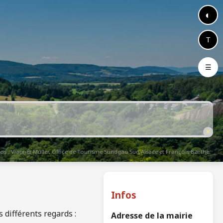
◐
T
☰
×
os : Viannet Muller, Office de Tourisme Sundgau Sud Alsace et François Barthe.
Infos
 différents regards :
Adresse de la mairie