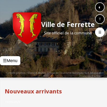
◐
T
Ville de Ferrette
☰
Site officiel de la commune
Menu
☰
Crédits photos : Viannet Muller, Office de Tourisme Sundgau Sud Alsace et
François Barthe.
Nouveaux arrivants
19/05/2023