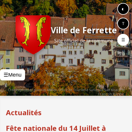
◐
T
Ville de Ferrette
☰
Site officiel de la commune
Menu
☰
Crédits photos : Viannet Muller, Office de Tourisme Sundgau Sud Alsace et
François Barthe.
Actualités
Fête nationale du 14 Juillet à