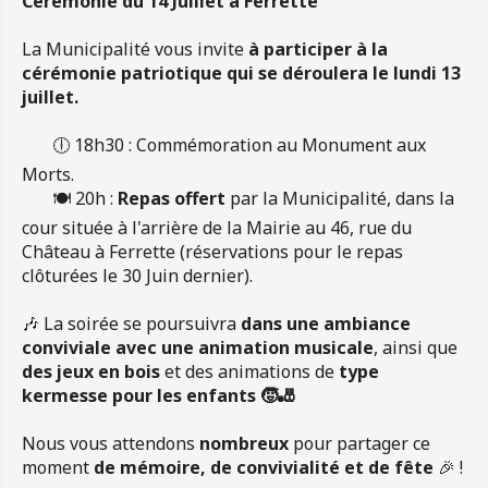
Cérémonie du 14 Juillet à Ferrette
La Municipalité vous invite
à participer à la
cérémonie patriotique qui se déroulera le lundi 13
juillet.
🕕 18h30 : Commémoration au Monument aux
Morts.
🍽️ 20h :
Repas offert
par la Municipalité, dans la
cour située à l'arrière de la Mairie au 46, rue du
Château à Ferrette (réservations pour le repas
clôturées le 30 Juin dernier).
🎶 La soirée se poursuivra
dans une ambiance
conviviale avec une animation musicale
, ainsi que
des jeux en bois
et des animations de
type
kermesse pour les enfants 🧒🎳
Nous vous attendons
nombreux
pour partager ce
moment
de mémoire, de convivialité et de fête
🎉 !